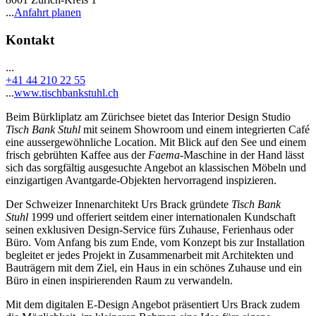
...
Anfahrt planen
Kontakt
...
+41 44 210 22 55
...
www.tischbankstuhl.ch
Beim Bürkliplatz am Zürichsee bietet das Interior Design Studio
Tisch Bank Stuhl
mit seinem Showroom und einem integrierten Café
eine aussergewöhnliche Location. Mit Blick auf den See und einem
frisch gebrühten Kaffee aus der
Faema
-Maschine in der Hand lässt
sich das sorgfältig ausgesuchte Angebot an klassischen Möbeln und
einzigartigen Avantgarde-Objekten hervorragend inspizieren.
Der Schweizer Innenarchitekt Urs Brack gründete
Tisch Bank
Stuhl
1999 und offeriert seitdem einer internationalen Kundschaft
seinen exklusiven Design-Service fürs Zuhause, Ferienhaus oder
Büro. Vom Anfang bis zum Ende, vom Konzept bis zur Installation
begleitet er jedes Projekt in Zusammenarbeit mit Architekten und
Bauträgern mit dem Ziel, ein Haus in ein schönes Zuhause und ein
Büro in einen inspirierenden Raum zu verwandeln.
Mit dem digitalen E-Design Angebot präsentiert Urs Brack zudem