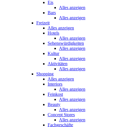
Eis
Alles anzeigen
Bars
Alles anzeigen
Freizeit
Alles anzeigen
Hotels
Alles anzeigen
Sehenswürdigkeiten
Alles anzeigen
Kultur
Alles anzeigen
Aktivitäten
Alles anzeigen
Shopping
Alles anzeigen
Interiors
Alles anzeigen
Feinkost
Alles anzeigen
Beauty
Alles anzeigen
Concept Stores
Alles anzeigen
Fachgeschäfte