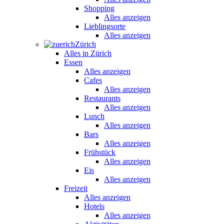
Shopping
Alles anzeigen
Lieblingsorte
Alles anzeigen
Zürich
Alles in Zürich
Essen
Alles anzeigen
Cafes
Alles anzeigen
Restaurants
Alles anzeigen
Lunch
Alles anzeigen
Bars
Alles anzeigen
Frühstück
Alles anzeigen
Eis
Alles anzeigen
Freizeit
Alles anzeigen
Hotels
Alles anzeigen