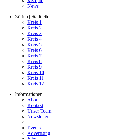
Rezepte
News
Zürich | Stadtteile
Kreis 1
Kreis 2
Kreis 3
Kreis 4
Kreis 5
Kreis 6
Kreis 7
Kreis 8
Kreis 9
Kreis 10
Kreis 11
Kreis 12
Informationen
About
Kontakt
Unser Team
Newsletter
Events
Advertising
Jobs