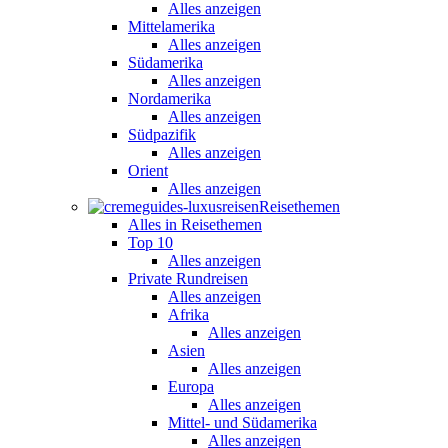
Alles anzeigen
Mittelamerika
Alles anzeigen
Südamerika
Alles anzeigen
Nordamerika
Alles anzeigen
Südpazifik
Alles anzeigen
Orient
Alles anzeigen
Reisethemen
Alles in Reisethemen
Top 10
Alles anzeigen
Private Rundreisen
Alles anzeigen
Afrika
Alles anzeigen
Asien
Alles anzeigen
Europa
Alles anzeigen
Mittel- und Südamerika
Alles anzeigen