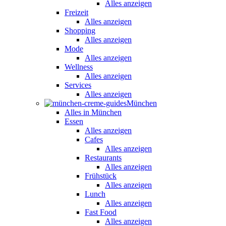
Alles anzeigen
Freizeit
Alles anzeigen
Shopping
Alles anzeigen
Mode
Alles anzeigen
Wellness
Alles anzeigen
Services
Alles anzeigen
München
Alles in München
Essen
Alles anzeigen
Cafes
Alles anzeigen
Restaurants
Alles anzeigen
Frühstück
Alles anzeigen
Lunch
Alles anzeigen
Fast Food
Alles anzeigen