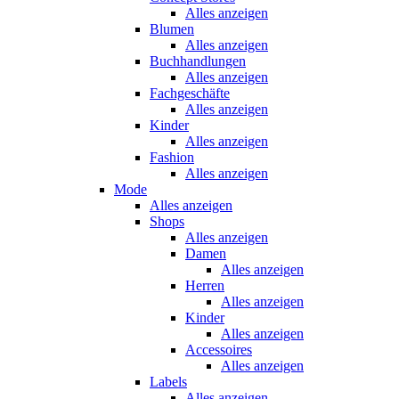
Alles anzeigen
Blumen
Alles anzeigen
Buchhandlungen
Alles anzeigen
Fachgeschäfte
Alles anzeigen
Kinder
Alles anzeigen
Fashion
Alles anzeigen
Mode
Alles anzeigen
Shops
Alles anzeigen
Damen
Alles anzeigen
Herren
Alles anzeigen
Kinder
Alles anzeigen
Accessoires
Alles anzeigen
Labels
Alles anzeigen