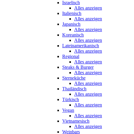
Israelisch
Alles anzeigen
Italienisch
Alles anzeigen
Japanisch
Alles anzeigen
Koreanisch
Alles anzeigen
Lateinamerikanisch
Alles anzeigen
Regional
Alles anzeigen
Steaks & Burger
Alles anzeigen
Sterneküche
Alles anzeigen
Thailändisch
Alles anzeigen
Türkisch
Alles anzeigen
Vegan
Alles anzeigen
Vietnamesisch
Alles anzeigen
Weinbars