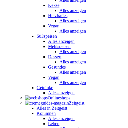
Alles anzeigen
Kekse
Alles anzeigen
Herzhaftes
Alles anzeigen
Vegan
Alles anzeigen
Süßspeisen
Alles anzeigen
Mehlspeisen
Alles anzeigen
Dessert
Alles anzeigen
Gesundes
Alles anzeigen
Vegan
Alles anzeigen
Getränke
Alles anzeigen
Onlineshops
Zeitgeist
Alles in Zeitgeist
Kolumnen
Alles anzeigen
Leben