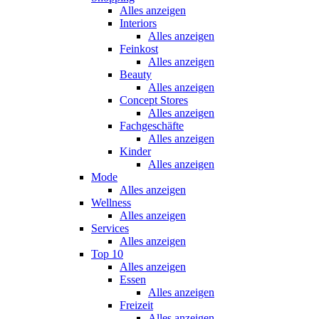
Alles anzeigen
Interiors
Alles anzeigen
Feinkost
Alles anzeigen
Beauty
Alles anzeigen
Concept Stores
Alles anzeigen
Fachgeschäfte
Alles anzeigen
Kinder
Alles anzeigen
Mode
Alles anzeigen
Wellness
Alles anzeigen
Services
Alles anzeigen
Top 10
Alles anzeigen
Essen
Alles anzeigen
Freizeit
Alles anzeigen