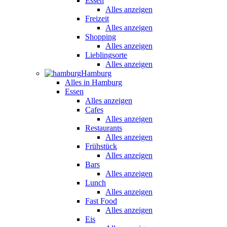
Essen
Alles anzeigen
Freizeit
Alles anzeigen
Shopping
Alles anzeigen
Lieblingsorte
Alles anzeigen
Hamburg
Alles in Hamburg
Essen
Alles anzeigen
Cafes
Alles anzeigen
Restaurants
Alles anzeigen
Frühstück
Alles anzeigen
Bars
Alles anzeigen
Lunch
Alles anzeigen
Fast Food
Alles anzeigen
Eis