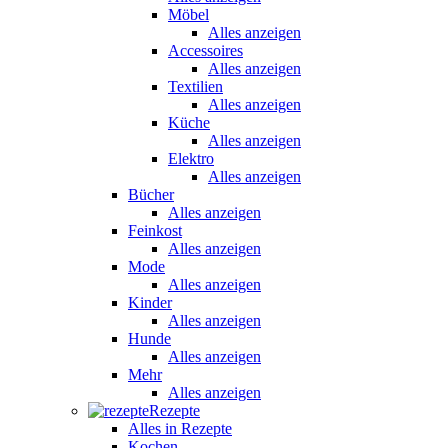
Möbel
Alles anzeigen
Accessoires
Alles anzeigen
Textilien
Alles anzeigen
Küche
Alles anzeigen
Elektro
Alles anzeigen
Bücher
Alles anzeigen
Feinkost
Alles anzeigen
Mode
Alles anzeigen
Kinder
Alles anzeigen
Hunde
Alles anzeigen
Mehr
Alles anzeigen
Rezepte
Alles in Rezepte
Kochen