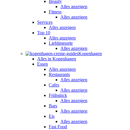
Beauty
Alles anzeigen
Fitness
Alles anzeigen
Services
Alles anzeigen
Top 10
Alles anzeigen
Lieblingsorte
Alles anzeigen
Kopenhagen
Alles in Kopenhagen
Essen
Alles anzeigen
Restaurants
Alles anzeigen
Cafes
Alles anzeigen
Frühstück
Alles anzeigen
Bars
Alles anzeigen
Eis
Alles anzeigen
Fast Food