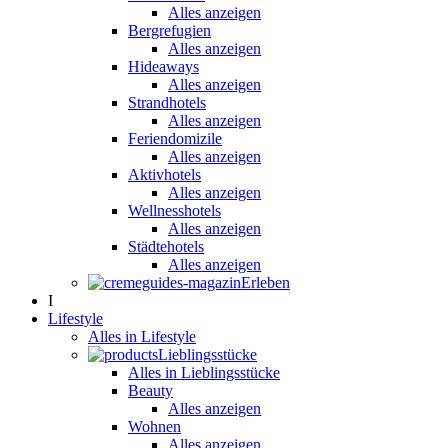
Alles anzeigen
Bergrefugien
Alles anzeigen
Hideaways
Alles anzeigen
Strandhotels
Alles anzeigen
Feriendomizile
Alles anzeigen
Aktivhotels
Alles anzeigen
Wellnesshotels
Alles anzeigen
Städtehotels
Alles anzeigen
Erleben
I
Lifestyle
Alles in Lifestyle
Lieblingsstücke
Alles in Lieblingsstücke
Beauty
Alles anzeigen
Wohnen
Alles anzeigen