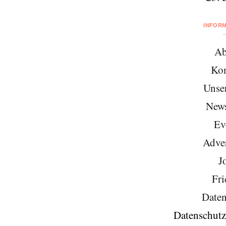
INFOR
Ab
Kon
Unse
News
Ev
Adver
J
Fri
Daten
Datenschutz