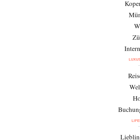
Kope
Mün
W
Zü
Intern
LUXU
Reis
Wel
Ho
Buchung
LIF
Lieblin