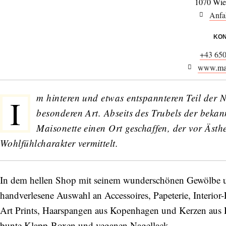
1070 Wie
Anfa
KON
+43 65
www.mai
m hinteren und etwas entspannteren Teil der N
I
besonderen Art. Abseits des Trubels der beka
Maisonette
einen Ort geschaffen, der vor Ästhe
Wohlfühlcharakter vermittelt.
In dem hellen Shop mit seinem wunderschönen Gewölbe und
handverlesene Auswahl an Accessoires, Papeterie, Interior
Art Prints, Haarspangen aus Kopenhagen und Kerzen aus 
bunte Klapp-Boxen und veganen Nagellack.