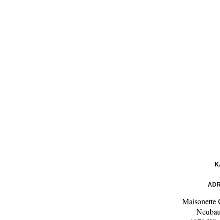
K
ADR
Maisonette 
Neubau