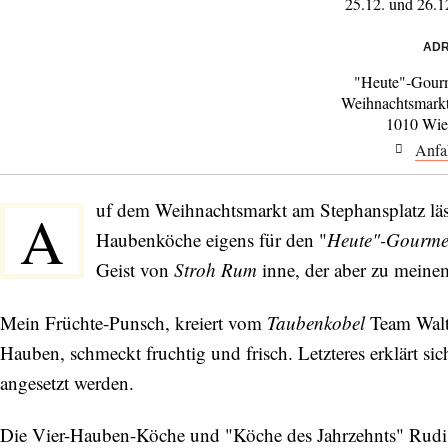
25.12. und 26.
ADR
"Heute"-Gour
Weihnachtsmarkt
1010 Wie
Anfa
uf dem Weihnachtsmarkt am Stephansplatz läs
A
Haubenköche eigens für den "
Heute"-Gourme
Geist von
Stroh Rum
inne, der aber zu meine
Mein Früchte-Punsch, kreiert vom
Taubenkobel
Team Walte
Hauben, schmeckt fruchtig und frisch. Letzteres erklärt sic
angesetzt werden.
Die Vier-Hauben-Köche und "Köche des Jahrzehnts" Rudi 