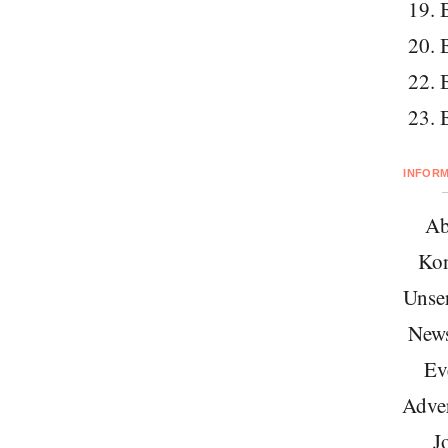
19. 
20. 
22. 
23. 
INFOR
Ab
Kon
Unse
News
Ev
Adver
J