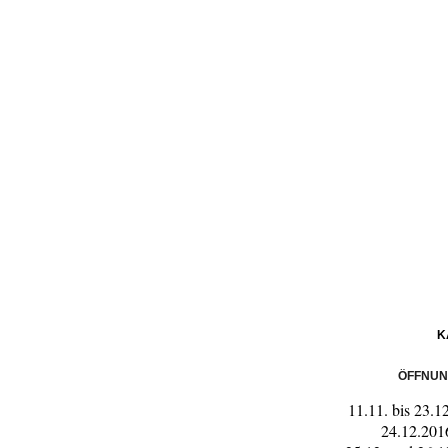
K
ÖFFNUN
11.11. bis 23.
24.12.201