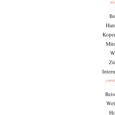
ST
Be
Ham
Kope
Mün
W
Zü
Intern
LUXU
Reis
Wel
Ho