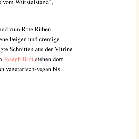
te vom Würstelstand“,
 und zum Rote Rüben
tene Feigen und cremige
te Schnitten aus der Vitrine
em
Joseph Brot
stehen dort
n vegetarisch-vegan bis