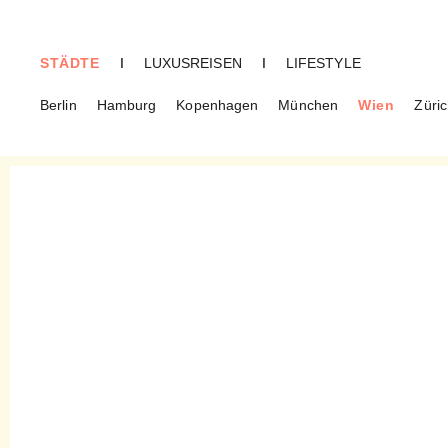
STÄDTE
I
LUXUSREISEN
I
LIFESTYLE
Berlin
Hamburg
Kopenhagen
München
Wien
Züri
WIEN
Feinkosterei – Tapas auf
Österreichisch