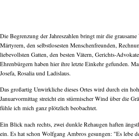
neuen Beiträgen. Die
Datenschutzerklärung
habe ich
zur Kenntnis genommen und akzeptiere diese.
SENDEN
Die Begrenzung der Jahreszahlen bringt mir die grausame
Märtyrern, den selbstlosesten Menschenfreunden, Rechnun
liebevollsten Gatten, den besten Vätern, Gerichts-Advokat
Ehrenbürgern haben hier ihre letzte Einkehr gefunden. Man
Josefa, Rosalia und Ladislaus.
Das großartig Unwirkliche dieses Ortes wird durch ein ho
Januarvormittag streicht ein stürmischer Wind über die G
fühle ich mich ganz plötzlich beobachtet.
Ein Blick nach rechts, zwei dunkle Rehaugen haften ängs
ein. Es hat schon Wolfgang Ambros gesungen: "Es lebe der