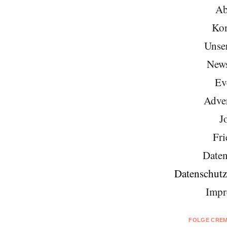
Ab
Kon
Unse
News
Ev
Adver
J
Fri
Daten
Datenschutz
Impr
FOLGE CREM