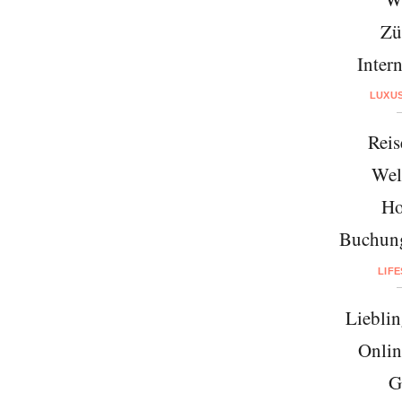
Zü
Intern
LUXU
Reis
Wel
Ho
Buchung
LIF
Lieblin
Onlin
G