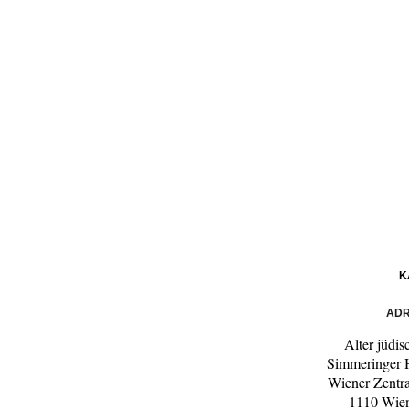
K
ADR
Alter jüdis
Simmeringer 
Wiener Zentra
1110 Wien