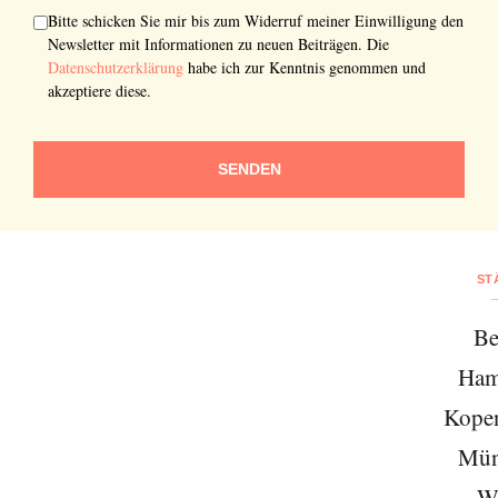
Bitte schicken Sie mir bis zum Widerruf meiner Einwilligung den
Newsletter mit Informationen zu neuen Beiträgen. Die
Datenschutzerklärung
habe ich zur Kenntnis genommen und
akzeptiere diese.
SENDEN
ST
Be
Ham
Kope
Mün
W