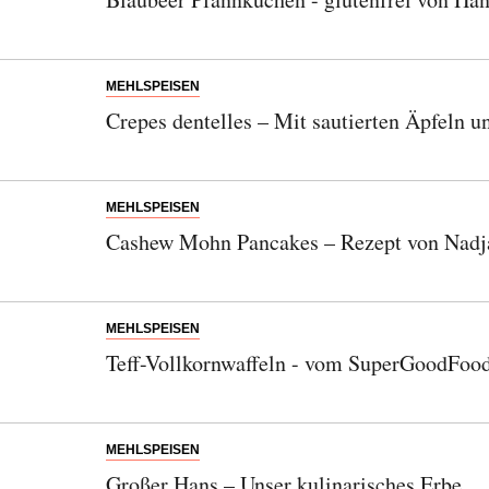
Bitte schicken Sie mir bis zum Widerruf meiner
MEHLSPEISEN
Einwilligung den Newsletter mit Informationen zu
Crepes dentelles – Mit sautierten Äpfeln 
neuen Beiträgen. Die
Datenschutzerklärung
habe ich
zur Kenntnis genommen und akzeptiere diese.
SENDEN
MEHLSPEISEN
Cashew Mohn Pancakes – Rezept von Nad
MEHLSPEISEN
Teff-Vollkornwaffeln - vom SuperGoodFoo
MEHLSPEISEN
Großer Hans – Unser kulinarisches Erbe