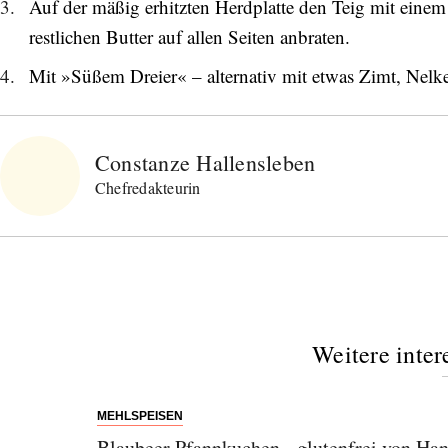
Auf der mäßig erhitzten Herdplatte den Teig mit einem
restlichen Butter auf allen Seiten anbraten.
Mit »Süßem Dreier« – alternativ mit etwas Zimt, Nelk
Constanze Hallensleben
Chefredakteurin
Abonnieren Sie unseren Newsletter
Weitere inter
Entdecken Sie jede Woche neue schöne
Orte, handverlesene Geheimtipps und
einzigartige Reisen.
MEHLSPEISEN
Blaubeer Pfannkuchen - glutenfrei von Ha