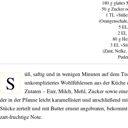
180 g glattes
50 g Zucker o
1 TL »Süße
(Orangenschale,
5 EL
2 EL
80 g He
3 EL »Sü
(Zimt, Nelke,
Pude
üß, saftig und in wenigen Minuten auf dem Tisc
S
unkompliziertes Wohlfühlessen aus der Küche 
Zutaten – Eier, Milch, Mehl, Zucker sowie ein
der in der Pfanne leicht karamellisiert und anschließend m
Stücke zerteilt und mit Butter erneut angebraten, bekomm
zart-fruchtige Note.