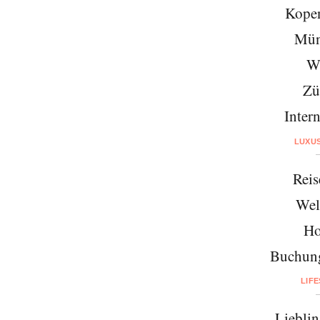
Kope
Mün
W
Zü
Intern
LUXU
Reis
Wel
Ho
Buchung
LIF
Lieblin