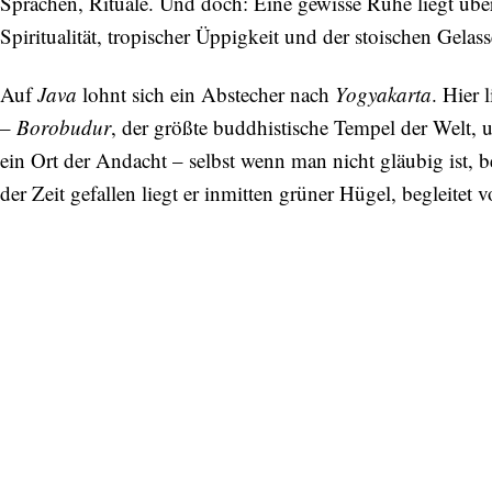
Sprachen, Rituale. Und doch: Eine gewisse Ruhe liegt über a
Spiritualität, tropischer Üppigkeit und der stoischen Gela
Auf
Java
lohnt sich ein Abstecher nach
Yogyakarta
. Hier
–
Borobudur
, der größte buddhistische Tempel der Welt, 
ein Ort der Andacht – selbst wenn man nicht gläubig ist, 
der Zeit gefallen liegt er inmitten grüner Hügel, begleit