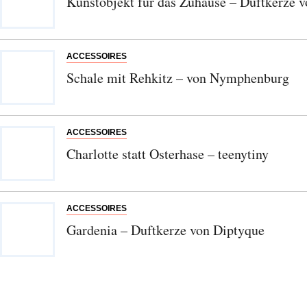
Kunstobjekt für das Zuhause – Duftkerze v
neuen Beiträgen. Die
Datenschutzerklärung
habe ich
zur Kenntnis genommen und akzeptiere diese.
SENDEN
ACCESSOIRES
Schale mit Rehkitz – von Nymphenburg
ACCESSOIRES
Charlotte statt Osterhase – teenytiny
ACCESSOIRES
Gardenia – Duftkerze von Diptyque