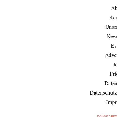
Ab
Kon
Unse
News
Ev
Adver
J
Fri
Daten
Datenschutz
Impr
FOLGE CREM