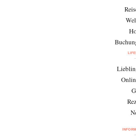
Reis
Wel
Ho
Buchung
LIF
Lieblin
Onlin
G
Rez
N
INFOR