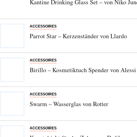
Kantine Drinking Glass Set – von Niko Jun
ACCESSOIRES
Parrot Star – Kerzenständer von Llardo
ACCESSOIRES
Abonnieren Sie unseren Newsletter
Birillo – Kosmetiktuch Spender von Alessi
Entdecken Sie jede Woche neue schöne
Orte, handverlesene Geheimtipps und
einzigartige Reisen.
ACCESSOIRES
Swarm – Wasserglas von Rotter
Bitte schicken Sie mir bis zum Widerruf meiner
ACCESSOIRES
Einwilligung den Newsletter mit Informationen zu