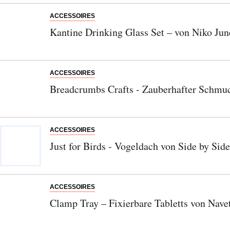
ACCESSOIRES
Kantine Drinking Glass Set – von Niko Jun
Abonnieren Sie unseren Newsletter
ACCESSOIRES
Entdecken Sie jede Woche neue schöne
Breadcrumbs Crafts - Zauberhafter Schmuc
Orte, handverlesene Geheimtipps und
einzigartige Reisen.
ACCESSOIRES
Just for Birds - Vogeldach von Side by Side
Bitte schicken Sie mir bis zum Widerruf meiner
Einwilligung den Newsletter mit Informationen zu
ACCESSOIRES
neuen Beiträgen. Die
Datenschutzerklärung
habe ich
Clamp Tray – Fixierbare Tabletts von Nave
zur Kenntnis genommen und akzeptiere diese.
SENDEN