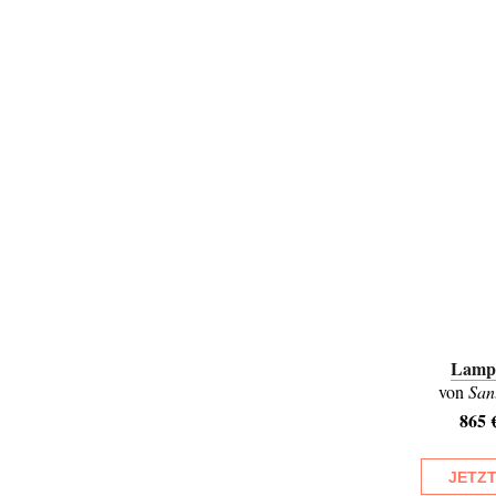
Lampe
von
San
865 
JETZ