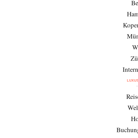
Be
Ham
Kope
Mün
W
Zü
Intern
LUXU
Reis
Wel
Ho
Buchung