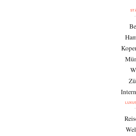
ST
Be
Ham
Kope
Mün
W
Zü
Intern
LUXU
Reis
Wel