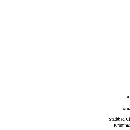
K
ADR
Stadtbad C
Krumme 