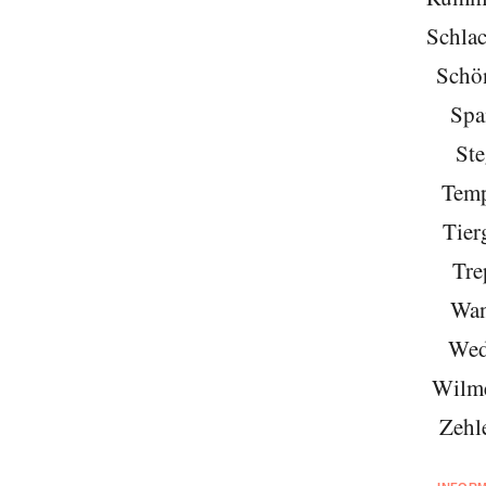
Schlac
Schö
Spa
Ste
Temp
Tier
Tre
Wan
Wed
Wilme
Zehl