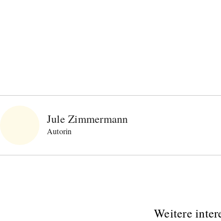
neuen Beiträgen. Die
Datenschutzerklärung
habe ich
zur Kenntnis genommen und akzeptiere diese.
SENDEN
Jule Zimmermann
Autorin
Weitere inter