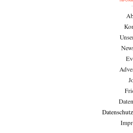
INFOR
Ab
Kon
Unse
News
Ev
Adver
J
Fri
Daten
Datenschutz
Impr