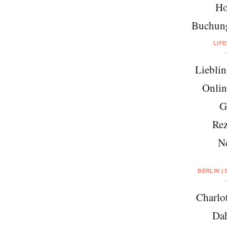
Ho
Buchung
LIF
Lieblin
Onlin
G
Rez
N
BERLIN |
Charlo
Da