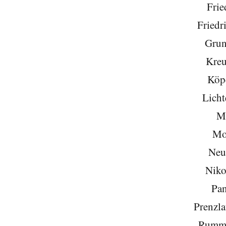
Frie
Friedr
Grun
Kreu
Köp
Licht
Mi
Mo
Neu
Niko
Pa
Prenzla
Rumme