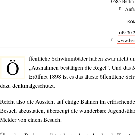
10585 Berlin
Anfa
KON
+49 30 
www.berl
ffentliche Schwimmbäder haben zwar nicht un
Ö
„Ausnahmen bestätigen die Regel“. Und das
S
Eröffnet 1898 ist es das älteste öffentliche 
dazu denkmalgeschützt.
Reicht also die Aussicht auf einige Bahnen im erfrischen
Besuch abzustatten, überzeugt die wunderbare Jugendstil
Meider von einem Besuch.