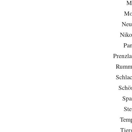
Mi
Mo
Neu
Niko
Pa
Prenzla
Rumme
Schlac
Schö
Spa
Ste
Temp
Tier