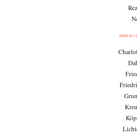
Rez
N
BERLIN |
Charlo
Da
Frie
Friedr
Grun
Kreu
Köp
Licht