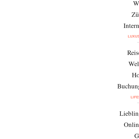
W
Zü
Intern
LUXU
Reis
Wel
Ho
Buchung
LIF
Lieblin
Onlin
G