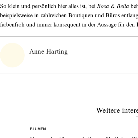
So klein und persönlich hier alles ist, bei
Rosa & Bella
beh
Orte, handverlesene Geheimtipps und
einzigartige Reisen.
beispielsweise in zahlreichen Boutiquen und Büros entla
farbenfroh und immer konsequent in der Aussage für de
Anne Harting
Bitte schicken Sie mir bis zum Widerruf meiner
Einwilligung den Newsletter mit Informationen zu
neuen Beiträgen. Die
Datenschutzerklärung
habe ich
zur Kenntnis genommen und akzeptiere diese.
SENDEN
Weitere inter
BLUMEN