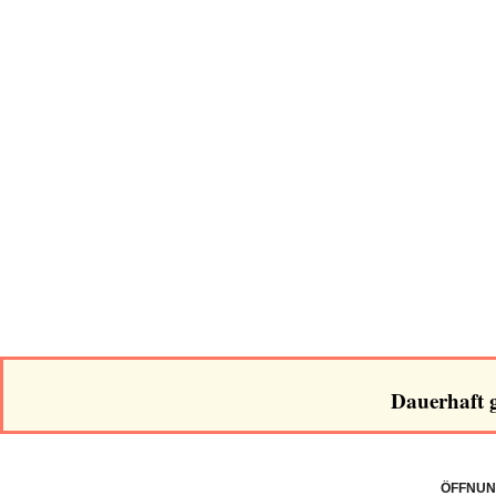
Dauerhaft g
ÖFFNUN