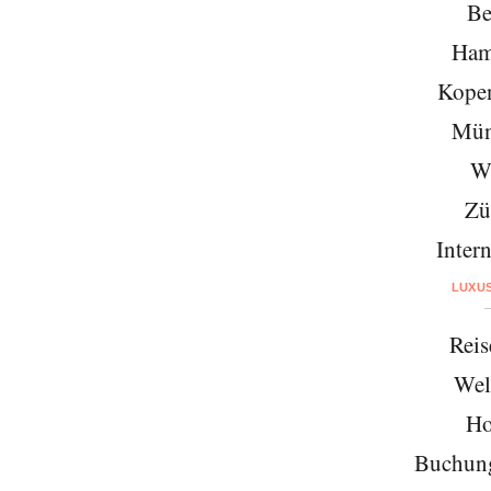
Be
Ham
Kope
Mün
W
Zü
Intern
LUXU
Reis
Wel
Ho
Buchung