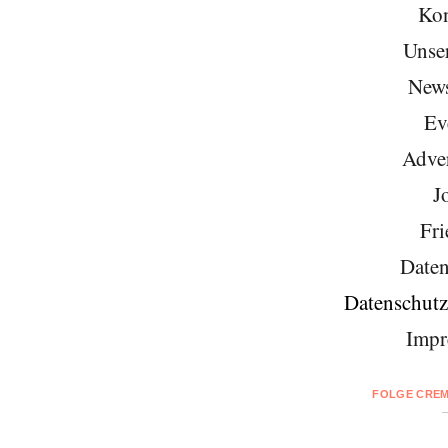
Kon
Unse
News
Ev
Adver
J
Fri
Daten
Datenschutz
Impr
FOLGE CREM