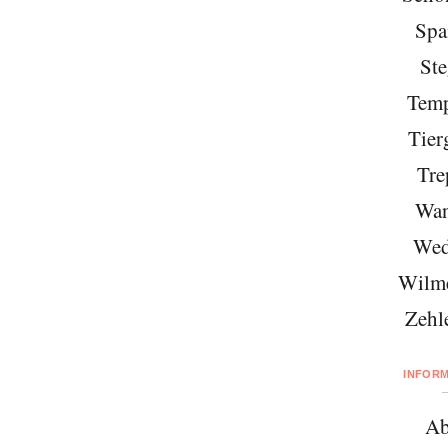
Spa
Ste
Temp
Tier
Tre
Wan
Wed
Wilme
Zehl
INFOR
Ab