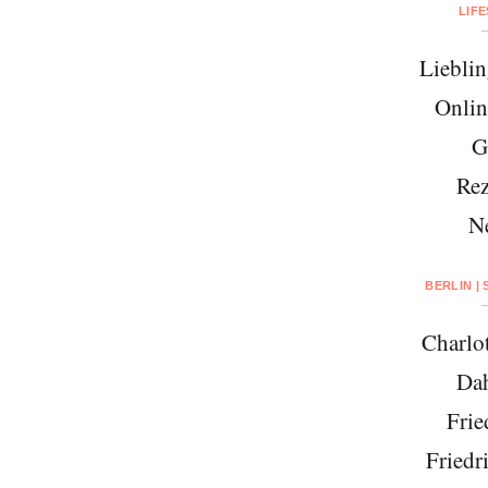
LIF
Lieblin
Onlin
G
Rez
N
BERLIN |
Charlo
Da
Frie
Friedr