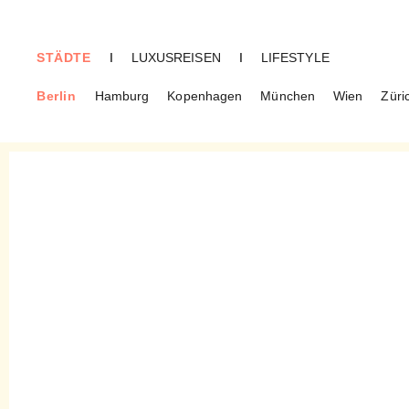
STÄDTE
I
LUXUSREISEN
I
LIFESTYLE
Berlin
Hamburg
Kopenhagen
München
Wien
Züri
BERLIN
Prater Garten – Ein
Biergarten für warme
Sommerabende