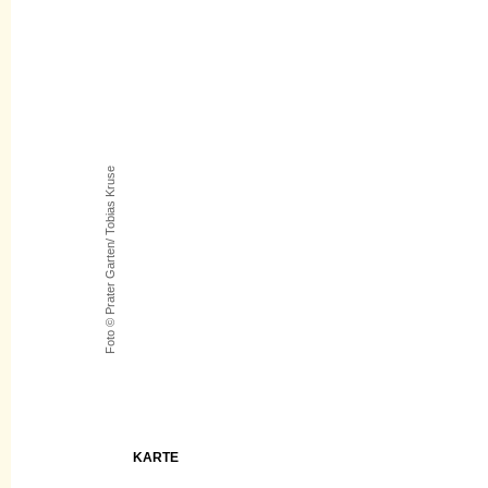
Foto © Prater Garten/ Tobias Kruse
KARTE