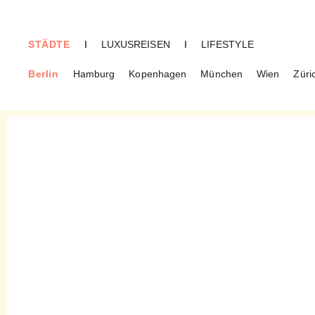
STÄDTE
I
LUXUSREISEN
I
LIFESTYLE
Berlin
Hamburg
Kopenhagen
München
Wien
Züri
BERLIN
Planetarium Berlin – Per
Livestream zu den Sternen