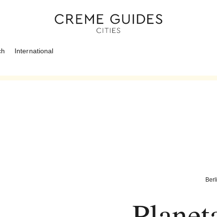
ch
International
Berl
Planet