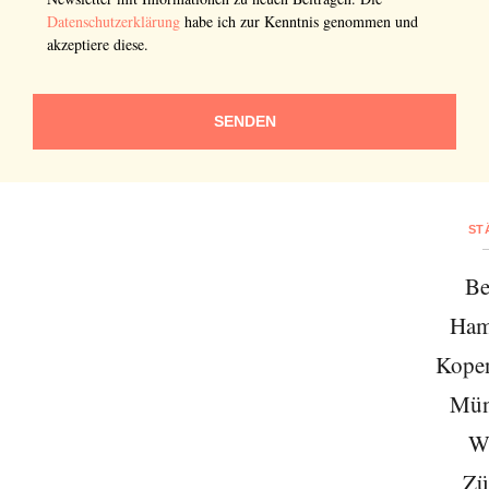
Datenschutzerklärung
habe ich zur Kenntnis genommen und
akzeptiere diese.
SENDEN
ST
Be
Ham
Kope
Mün
W
Zü