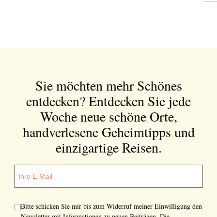
Abonnieren Sie unseren Newsletter
Entdecken Sie jede Woche neue schöne
Orte, handverlesene Geheimtipps und
Sie möchten mehr Schönes
einzigartige Reisen.
entdecken?
Entdecken Sie jede
Woche neue schöne Orte,
handverlesene Geheimtipps und
Bitte schicken Sie mir bis zum Widerruf meiner
einzigartige Reisen.
Einwilligung den Newsletter mit Informationen zu
neuen Beiträgen. Die
Datenschutzerklärung
habe ich
zur Kenntnis genommen und akzeptiere diese.
SENDEN
Bitte schicken Sie mir bis zum Widerruf meiner Einwilligung den
Newsletter mit Informationen zu neuen Beiträgen. Die