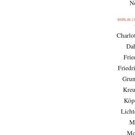
N
BERLIN |
Charlo
Da
Frie
Friedr
Grun
Kreu
Köp
Licht
Mi
Mo