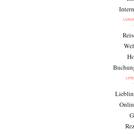
Intern
LUXU
Reis
Wel
Ho
Buchung
LIF
Lieblin
Onlin
G
Rez