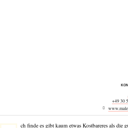
KON
+49 30 
www.maler
ch finde es gibt kaum etwas Kostbareres als die