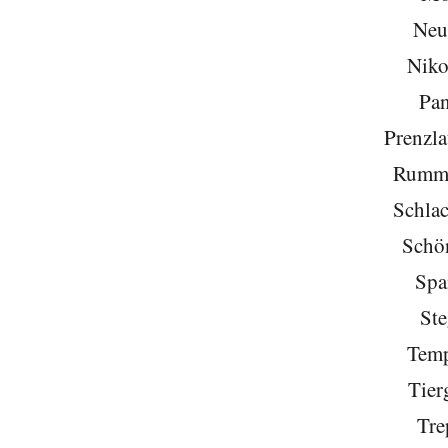
Neu
Niko
Pa
Prenzla
Rumme
Schlac
Schö
Spa
Ste
Temp
Tier
Tre