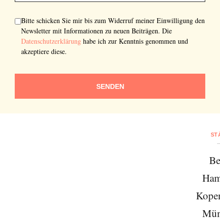
Bitte schicken Sie mir bis zum Widerruf meiner Einwilligung den
Newsletter mit Informationen zu neuen Beiträgen. Die
Datenschutzerklärung
habe ich zur Kenntnis genommen und
akzeptiere diese.
SENDEN
ST
Abonnieren Sie unseren Newsletter
Entdecken Sie jede Woche neue schöne
Be
Orte, handverlesene Geheimtipps und
Ham
einzigartige Reisen.
Kope
Mün