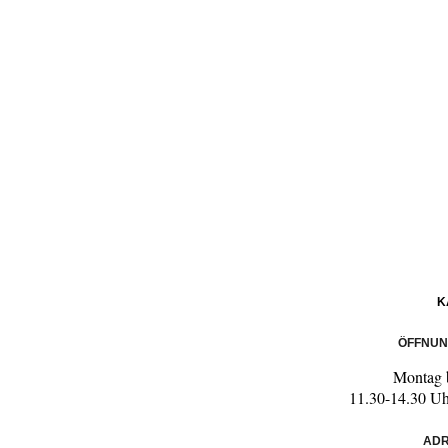
K
ÖFFNUN
Montag b
11.30-14.30 Uh
ADR