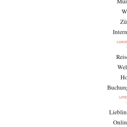
Mün
W
Zü
Intern
LUXU
Reis
Wel
Ho
Buchung
LIF
Lieblin
Onlin