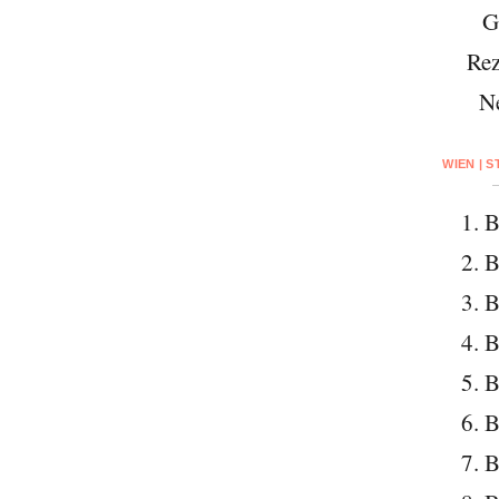
G
Rez
N
WIEN | 
1. B
2. B
3. B
4. B
5. B
6. B
7. B