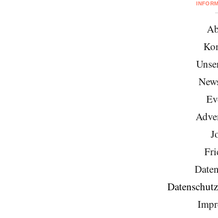
INFOR
Ab
Kon
Unse
News
Ev
Adver
J
Fri
Daten
Datenschutz
Impr