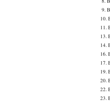
8. B
9. B
10. 
11. 
13. 
14. 
16. 
17. 
19. 
20. 
22. 
23. 