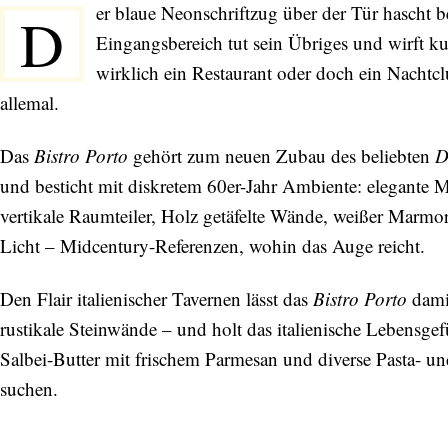
er blaue Neonschriftzug über der Tür hascht 
D
Eingangsbereich tut sein Übriges und wirft k
wirklich ein Restaurant oder doch ein Nacht
allemal.
Das
Bistro Porto
gehört zum neuen Zubau des beliebten
D
und besticht mit diskretem 60er-Jahr Ambiente: elegante M
vertikale Raumteiler, Holz getäfelte Wände, weißer Marmo
Licht – Midcentury-Referenzen, wohin das Auge reicht.
Den Flair italienischer Tavernen lässt das
Bistro Porto
damit
rustikale Steinwände – und holt das italienische Lebensgef
Salbei-Butter mit frischem Parmesan und diverse Pasta- und
suchen.