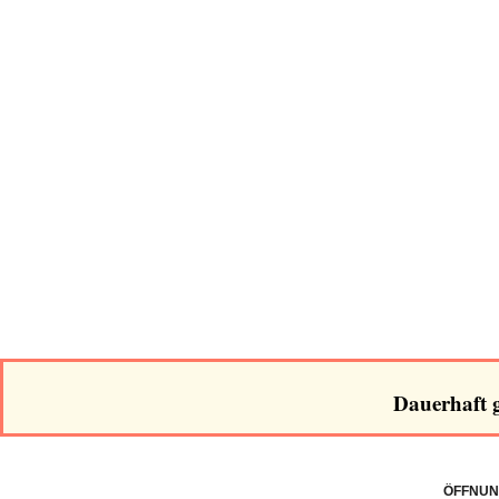
Dauerhaft g
ÖFFNUN