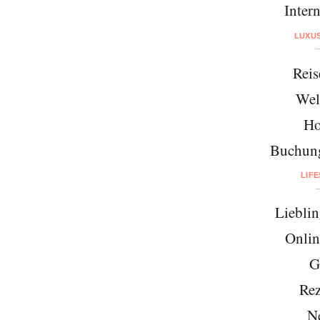
Intern
LUXU
Reis
Wel
Ho
Buchung
LIF
Lieblin
Onlin
G
Rez
N