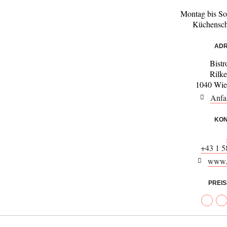
Montag bis S
Küchensch
ADR
Bistr
Rilke
1040 Wie
Anfa
KON
+43 1 5
www.d
PREI