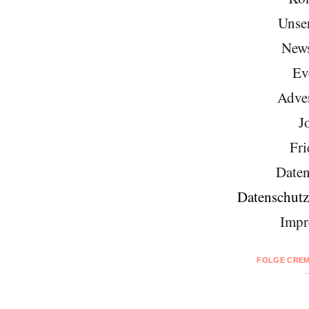
Unse
News
Ev
Adver
J
Fri
Daten
Datenschutz
Impr
FOLGE CREM