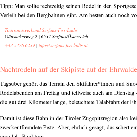
Tipp: Man sollte rechtzeitig seinen Rodel in den Sportgesc
Abonnieren Sie unseren Newsletter
Verleih bei den Bergbahnen gibt. Am besten auch noch vor
Entdecken Sie jede Woche neue schöne
Orte, handverlesene Geheimtipps und
Tourismusverband Serfaus-Fiss-Ladis
Gänsackerweg 2 | 6534 Serfaus/Österreich
einzigartige Reisen.
+43 5476 6239
|
info@serfaus-fiss-ladis.at
Nachtrodeln auf der Skipiste auf der Ehrwald
Bitte schicken Sie mir bis zum Widerruf meiner
Einwilligung den Newsletter mit Informationen zu
Tagsüber gehört das Terrain den Skifahrer*innen und Sn
neuen Beiträgen. Die
Datenschutzerklärung
habe ich
Rodelabenden am Freitag und teilweise auch am Dienstag 
zur Kenntnis genommen und akzeptiere diese.
die gut drei Kilometer lange, beleuchtete Talabfahrt der 
SENDEN
Damit ist diese Bahn in der Tiroler Zugspitzregion also k
zweckentfremdete Piste. Aber, ehrlich gesagt, das schert e
gerodelt. Punktum.