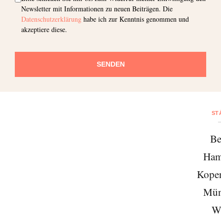
Newsletter mit Informationen zu neuen Beiträgen. Die
Datenschutzerklärung
habe ich zur Kenntnis genommen und
akzeptiere diese.
SENDEN
ST
Be
Ham
Kope
Mün
W