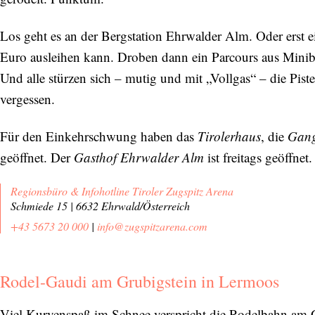
Los geht es an der Bergstation Ehrwalder Alm. Oder erst ei
Euro ausleihen kann. Droben dann ein Parcours aus Minib
Und alle stürzen sich – mutig und mit „Vollgas“ – die Pis
vergessen.
Für den Einkehrschwung haben das
Tirolerhaus
, die
Gang
geöffnet. Der
Gasthof Ehrwalder Alm
ist freitags geöffnet.
Regionsbüro & Infohotline Tiroler Zugspitz Arena
Schmiede 15 | 6632 Ehrwald/Österreich
+43 5673 20 000
|
info@zugspitzarena.com
Rodel-Gaudi am Grubigstein in Lermoos
Viel Kurvenspaß im Schnee verspricht die Rodelbahn am Gr