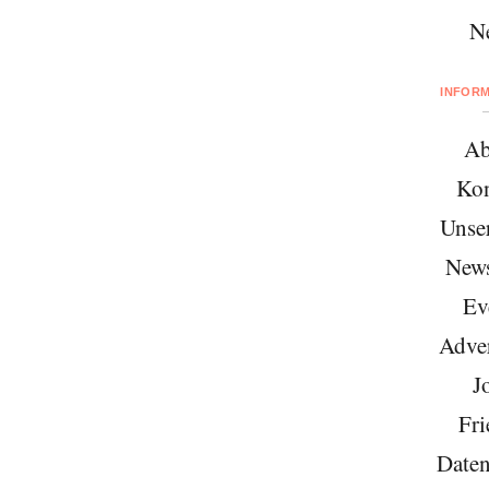
N
INFOR
Ab
Kon
Unse
News
Ev
Adver
J
Fri
Daten