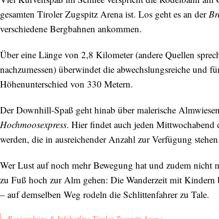
gesamten Tiroler Zugspitz Arena ist. Los geht es an der
Br
verschiedene Bergbahnen ankommen.
Über eine Länge von 2,8 Kilometer (andere Quellen spreche
nachzumessen) überwindet die abwechslungsreiche und für 
Höhenunterschied von 330 Metern.
Der Downhill-Spaß geht hinab über malerische Almwiesen 
Hochmoosexpress
. Hier findet auch jeden Mittwochabend 
werden, die in ausreichender Anzahl zur Verfügung stehen
Wer Lust auf noch mehr Bewegung hat und zudem nicht m
zu Fuß hoch zur Alm gehen: Die Wanderzeit mit Kindern b
– auf demselben Weg rodeln die Schlittenfahrer zu Tale.
Regionsbüro & Infohotline Tiroler Zugspitz Arena