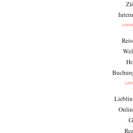
Zü
Intern
LUXU
Reis
Wel
Ho
Buchung
LIF
Lieblin
Onlin
G
Rez