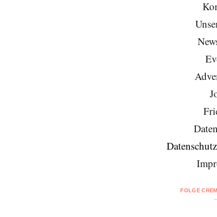
Kon
Unse
News
Ev
Adver
J
Fri
Daten
Datenschutz
Impr
FOLGE CREM