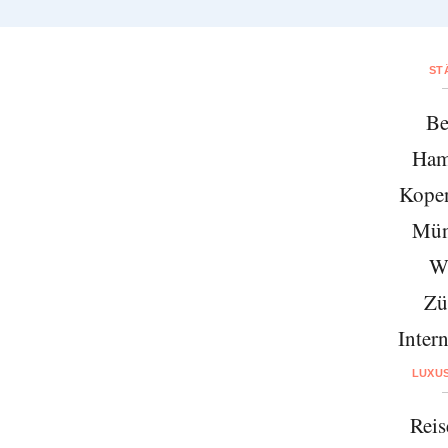
ST
Be
Ham
Kope
Mün
W
Zü
Intern
LUXU
Reis