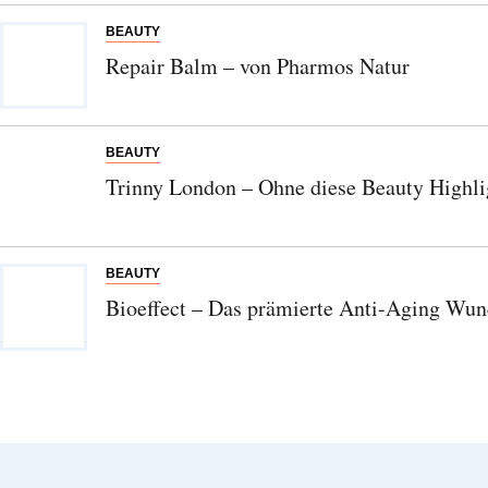
zur Kenntnis genommen und akzeptiere diese.
BEAUTY
SENDEN
Repair Balm – von Pharmos Natur
BEAUTY
Trinny London – Ohne diese Beauty Highlig
BEAUTY
Bioeffect – Das prämierte Anti-Aging Wun