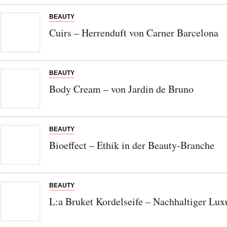
BEAUTY
Cuirs – Herrenduft von Carner Barcelona
BEAUTY
Body Cream – von Jardin de Bruno
Abonnieren Sie unseren Newsletter
Entdecken Sie jede Woche neue schöne
Orte, handverlesene Geheimtipps und
BEAUTY
einzigartige Reisen.
Bioeffect – Ethik in der Beauty-Branche
BEAUTY
Bitte schicken Sie mir bis zum Widerruf meiner
L:a Bruket Kordelseife – Nachhaltiger Lux
Einwilligung den Newsletter mit Informationen zu
neuen Beiträgen. Die
Datenschutzerklärung
habe ich