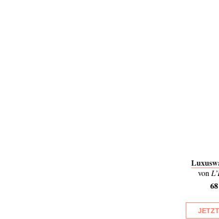
Luxuswa
von
L’
68
JETZ