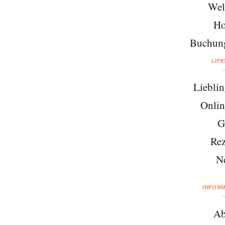
Wel
Ho
Buchung
LIF
Lieblin
Onlin
G
Rez
N
INFOR
Ab