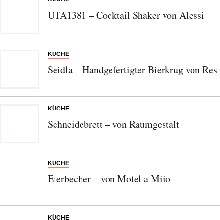
UTA1381 – Cocktail Shaker von Alessi
Abonnieren Sie unseren Newsletter
Entdecken Sie jede Woche neue schöne
KÜCHE
Orte, handverlesene Geheimtipps und
Seidla – Handgefertigter Bierkrug von Re
einzigartige Reisen.
KÜCHE
Schneidebrett – von Raumgestalt
Bitte schicken Sie mir bis zum Widerruf meiner
Einwilligung den Newsletter mit Informationen zu
neuen Beiträgen. Die
Datenschutzerklärung
habe ich
zur Kenntnis genommen und akzeptiere diese.
KÜCHE
Eierbecher – von Motel a Miio
SENDEN
KÜCHE