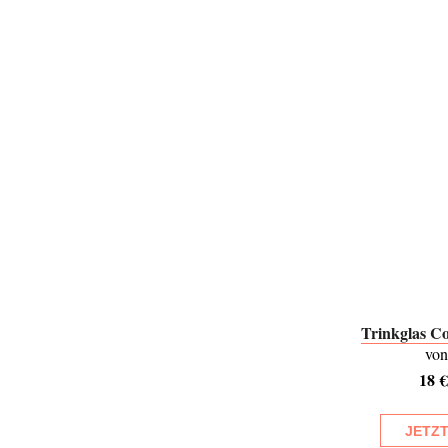
Trinkglas C
vo
18 €
JETZ