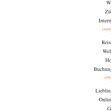
W
Zü
Intern
LUXU
Reis
Wel
Ho
Buchung
LIF
Lieblin
Onlin
G