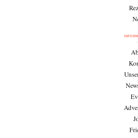
Rez
N
INFOR
Ab
Kon
Unse
News
Ev
Adver
J
Fri