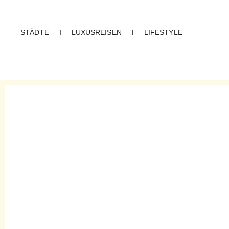
STÄDTE
I
LUXUSREISEN
I
LIFESTYLE
CREME GUIDES
Karte