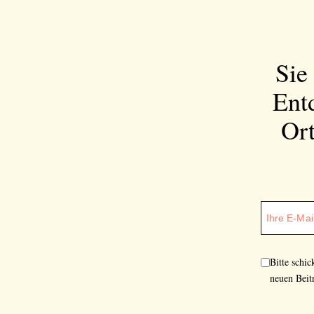
Sie
Ent
Ort
Bitte schi
neuen Beit