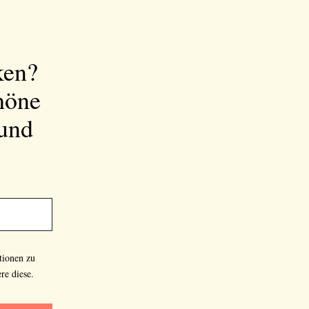
ken?
höne
 und
tionen zu
re diese.