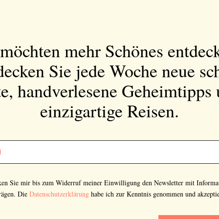
Abonnieren Sie
unseren Newsletter
 möchten mehr Schönes entdec
Entdecken Sie jede Woche neue schöne
decken Sie jede Woche neue sc
Orte, handverlesene Geheimtipps und
einzigartige Reisen.
e, handverlesene Geheimtipps
einzigartige Reisen.
Bitte schicken Sie mir bis zum Widerruf meiner
Einwilligung den Newsletter mit Informationen zu
neuen Beiträgen. Die
Datenschutzerklärung
habe ich
cken Sie mir bis zum Widerruf meiner Einwilligung den Newsletter mit Informa
zur Kenntnis genommen und akzeptiere diese.
rägen. Die
Datenschutzerklärung
habe ich zur Kenntnis genommen und akzeptie
SENDEN