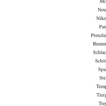
Mo
Neu
Niko
Pa
Prenzla
Rumme
Schlac
Schö
Spa
Ste
Temp
Tier
Tre