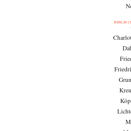
N
BERLIN |
Charlo
Da
Frie
Friedr
Grun
Kreu
Köp
Licht
Mi