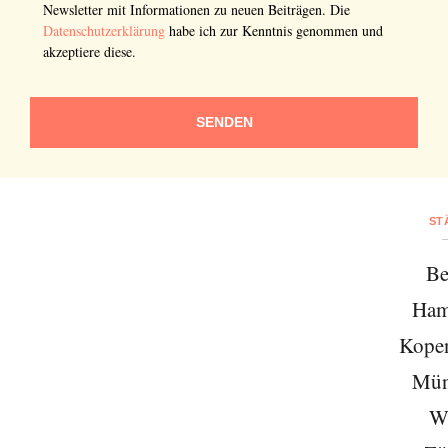
Newsletter mit Informationen zu neuen Beiträgen. Die
Datenschutzerklärung
habe ich zur Kenntnis genommen und
akzeptiere diese.
SENDEN
ST
Be
Ham
Kope
Mün
W