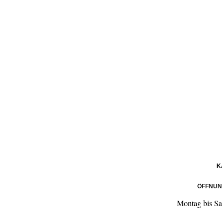
K
ÖFFNUN
Montag bis S