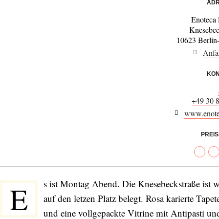
ADR
Enoteca 
Knesebec
10623 Berlin
Anfa
KON
+49 30 
www.enotec
PREI
s ist Montag Abend. Die Knesebeckstraße ist w
E
auf den letzen Platz belegt. Rosa karierte Tap
und eine vollgepackte Vitrine mit Antipasti und 