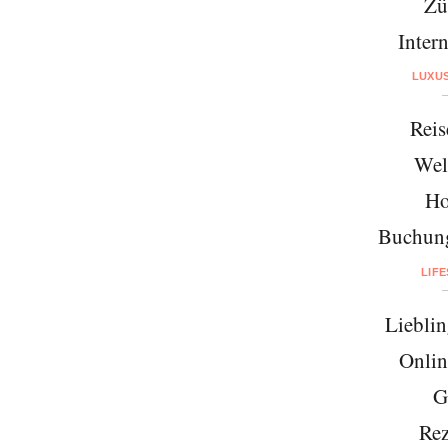
Zü
Intern
LUXU
Reis
Wel
Ho
Buchung
LIF
Lieblin
Onlin
G
Rez