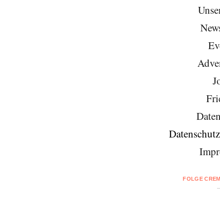
Unse
News
Ev
Adver
J
Fri
Daten
Datenschutz
Impr
FOLGE CREM