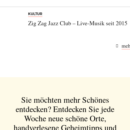
KULTUR
Zig Zag Jazz Club – Live-Musik seit 2015
meh
Abonnieren Sie unseren Newsletter
Entdecken Sie jede Woche neue schöne
Orte, handverlesene Geheimtipps und
einzigartige Reisen.
Sie möchten mehr Schönes
entdecken?
Entdecken Sie jede
Bitte schicken Sie mir bis zum Widerruf meiner
Einwilligung den Newsletter mit Informationen zu
Woche neue schöne Orte,
neuen Beiträgen. Die
Datenschutzerklärung
habe ich
handverlesene Geheimtipps und
zur Kenntnis genommen und akzeptiere diese.