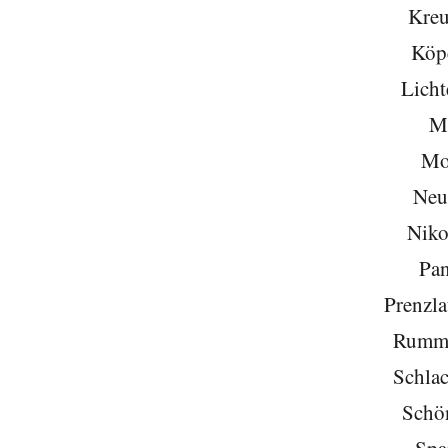
Kreu
Köp
Licht
Mi
Mo
Neu
Niko
Pa
Prenzla
Rumme
Schlac
Schö