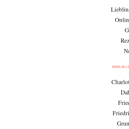
Lieblin
Onlin
G
Rez
N
BERLIN |
Charlo
Da
Frie
Friedr
Grun