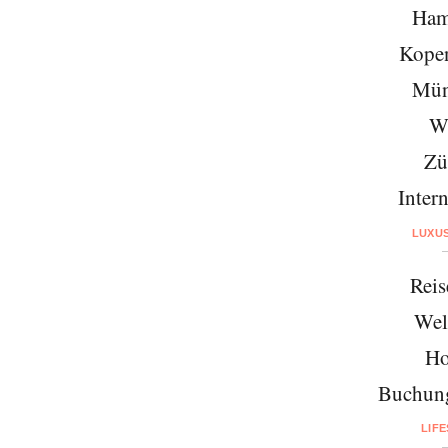
Ham
Kope
Mün
W
Zü
Intern
LUXU
Reis
Wel
Ho
Buchung
LIF