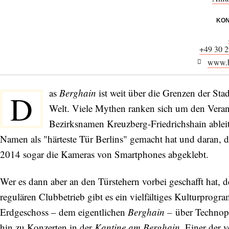
KON
+49 30 2
www.b
as
Berghain
ist weit über die Grenzen der Sta
D
Welt. Viele Mythen ranken sich um den Veran
Bezirksnamen Kreuzberg-Friedrichshain ableitet
Namen als "härteste Tür Berlins" gemacht hat und daran, d
2014 sogar die Kameras von Smartphones abgeklebt.
Wer es dann aber an den Türstehern vorbei geschafft hat, 
regulären Clubbetrieb gibt es ein vielfältiges Kulturpro
Erdgeschoss – dem eigentlichen
Berghain –
über Technopa
hin zu Konzerten in der
Kantine am Berghain
. Einer der v