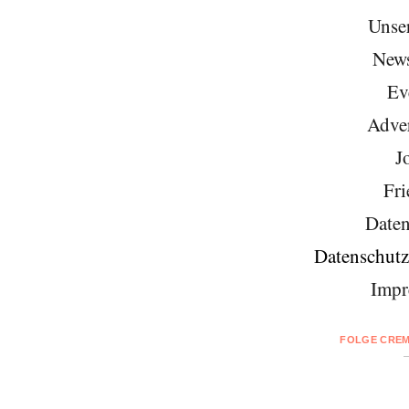
Unse
News
Ev
Adver
J
Fri
Daten
Datenschutz
Impr
FOLGE CREM