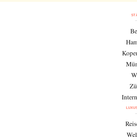
ST
Be
Ham
Kope
Mün
W
Zü
Intern
LUXU
Reis
Wel