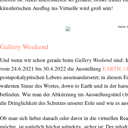
Orte, handverlesene Geheimtipps und
künstlerischen Ausflug ins Virtuelle wird groß sein!
einzigartige Reisen.
Bitte schicken Sie mir bis zum Widerruf meiner
Gallery Weekend
Einwilligung den Newsletter mit Informationen zu
neuen Beiträgen. Die
Datenschutzerklärung
habe ich
Und wenn wir schon gerade beim
Gallery Weekend
sind: 
zur Kenntnis genommen und akzeptiere diese.
vom 24.6.2021 bis 30.4.2022 die Ausstellung
EARTH, t.
postapokalyptischen Lebens auseinandersetzt; in diesem Fal
SENDEN
wahrsten Sinne des Wortes, down to Earth und in der harsc
befinden. Wie man der Abkürzung im Ausstellungstitel t.
die Dringlichkeit des Schutzes unserer Erde und wie es a
Ob man sich lieber danach oder davor in die virtuellen Rea
möchte, ist natürlich höchst subjektiv, sicher ist: Der inha