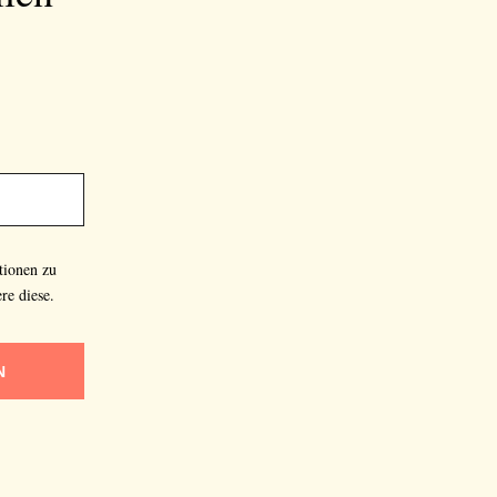
tionen zu
re diese.
N