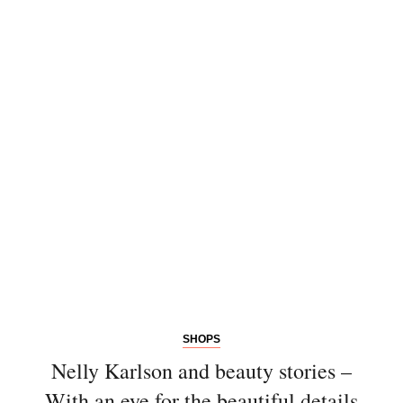
SHOPS
Nelly Karlson and beauty stories –
With an eye for the beautiful details