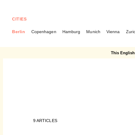
CITIES
Berlin
Copenhagen
Hamburg
Munich
Vienna
Zuri
BERLIN
Friedenau
This English 
9
ARTICLES