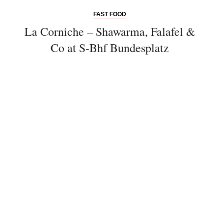
FAST FOOD
La Corniche – Shawarma, Falafel &
Co at S-Bhf Bundesplatz
Newsletter
Would you like to discover more
beautiful things? Subscribe to our
newsletter now.
Note:
Our newsletter is only available
in German.