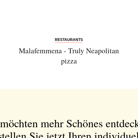
Bitte schicken Sie mir bis zum Widerruf meiner
Einwilligung den Newsletter mit Informationen zu
neuen Beiträgen. Die
Datenschutzerklärung
habe ich
zur Kenntnis genommen und akzeptiere diese.
RESTAURANTS
SENDEN
Malafemmena - Truly Neapolitan
pizza
 möchten mehr Schönes entdec
tellen Sie jetzt Ihren individue