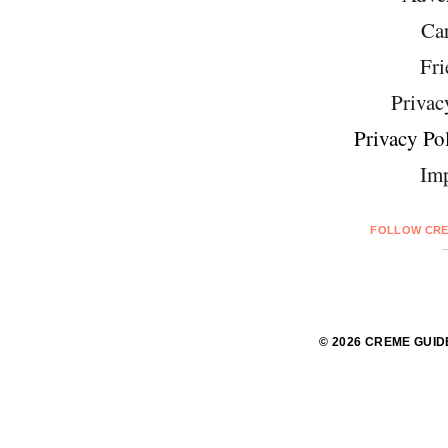
Car
Fri
Privac
Privacy Pol
Imp
FOLLOW CRE
© 2026 CREME GUID