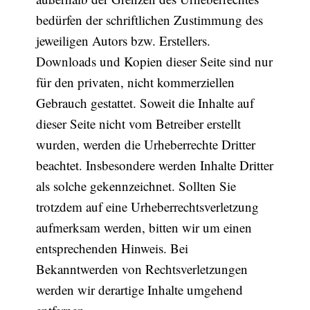
bedürfen der schriftlichen Zustimmung des
jeweiligen Autors bzw. Erstellers.
Newsletter
Downloads und Kopien dieser Seite sind nur
für den privaten, nicht kommerziellen
Would you like to discover more beautiful
things? Subscribe to our newsletter now.
Gebrauch gestattet. Soweit die Inhalte auf
dieser Seite nicht vom Betreiber erstellt
Note:
Our newsletter is only available in
wurden, werden die Urheberrechte Dritter
German.
beachtet. Insbesondere werden Inhalte Dritter
als solche gekennzeichnet. Sollten Sie
trotzdem auf eine Urheberrechtsverletzung
Bitte schicken Sie mir bis zum Widerruf meiner
aufmerksam werden, bitten wir um einen
Einwilligung den Newsletter mit Informationen zu
entsprechenden Hinweis. Bei
neuen Beiträgen. Die
Datenschutzerklärung
habe ich
zur Kenntnis genommen und akzeptiere diese.
Bekanntwerden von Rechtsverletzungen
werden wir derartige Inhalte umgehend
SENDEN