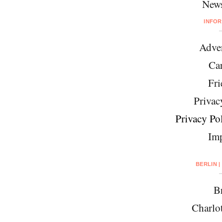
News
INFO
Adver
Car
Fri
Privac
Privacy Pol
Imp
BERLIN |
Br
Charlo