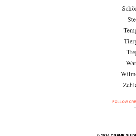
Schö
Ste
Temp
Tier
Tre
Wan
Wilme
Zehl
FOLLOW CRE
© 2026 CREME GUID