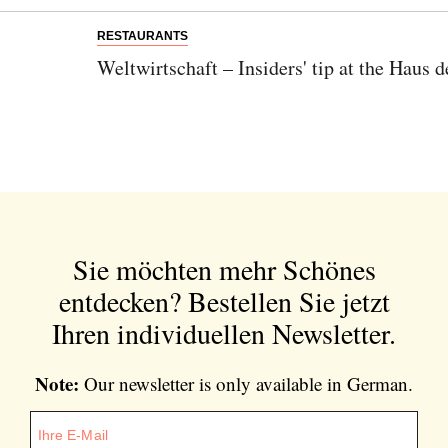
Note:
Our newsletter is only available in
RESTAURANTS
German.
Weltwirtschaft – Insiders' tip at the Haus 
Bitte schicken Sie mir bis zum Widerruf meiner
Einwilligung den Newsletter mit Informationen zu
neuen Beiträgen. Die
Datenschutzerklärung
habe ich
zur Kenntnis genommen und akzeptiere diese.
Sie möchten mehr Schönes
SENDEN
entdecken?
Bestellen Sie jetzt
Ihren individuellen Newsletter.
Note:
Our newsletter is only available in German.