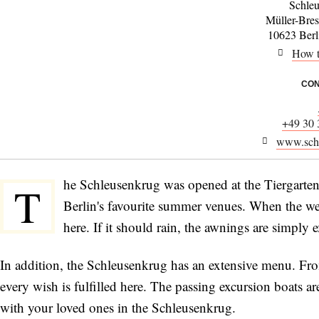
Schle
Müller-Bres
10623 Berl
How t
CON
+49 30 
www.schl
he Schleusenkrug was opened at the Tiergarten-
T
Berlin's favourite summer venues. When the wea
here. If it should rain, the awnings are simply 
In addition, the Schleusenkrug has an extensive menu. From
every wish is fulfilled here. The passing excursion boats
with your loved ones in the Schleusenkrug.