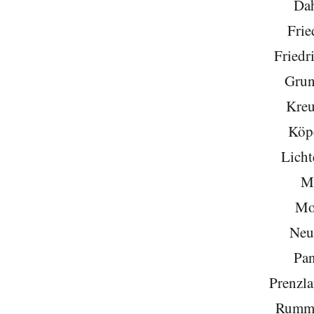
Da
Frie
Friedr
Grun
Kreu
Köp
Licht
Mi
Mo
Neu
Pa
Prenzla
Rumme