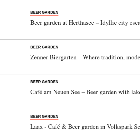
BEER GARDEN
Beer garden at Herthasee – Idyllic city e
BEER GARDEN
Zenner Biergarten – Where tradition, mode
BEER GARDEN
Café am Neuen See – Beer garden with lake
Newsletter
BEER GARDEN
Would you like to discover more beautiful
Laax - Café & Beer garden in Volkspark S
things? Subscribe to our newsletter now.