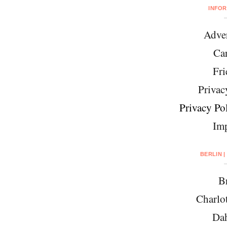
INFO
Adver
Car
Fri
Privac
Privacy Pol
Imp
BERLIN |
Br
Charlo
Da