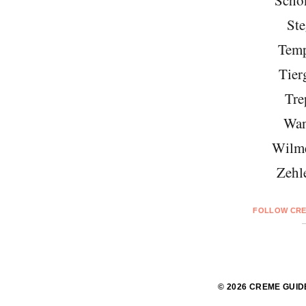
Schö
Ste
Temp
Tier
Tre
Wan
Wilme
Zehl
FOLLOW CRE
© 2026 CREME GUID