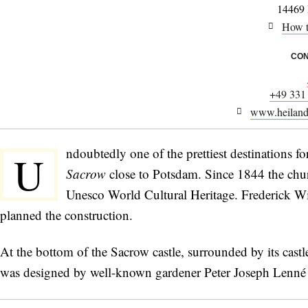
14469
How t
CON
+49 331
www.heilands
ndoubtedly one of the prettiest destinations f
U
Sacrow
close to Potsdam. Since 1844 the churc
Unesco World Cultural Heritage. Frederick Wi
planned the construction.
At the bottom of the Sacrow castle, surrounded by its castl
was designed by well-known gardener Peter Joseph Lenné and