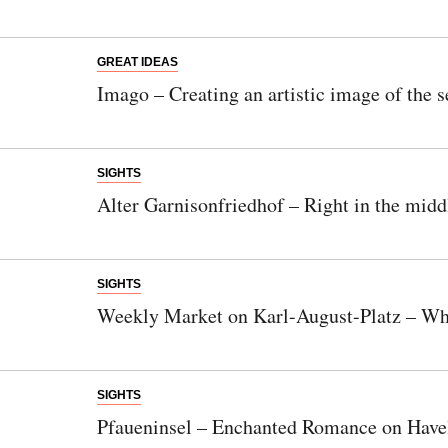
GREAT IDEAS
Imago – Creating an artistic image of the s
SIGHTS
Alter Garnisonfriedhof – Right in the middl
SIGHTS
Weekly Market on Karl-August-Platz – Whe
Newsletter
Would you like to discover more beautiful
SIGHTS
things? Subscribe to our newsletter now.
Pfaueninsel – Enchanted Romance on Have