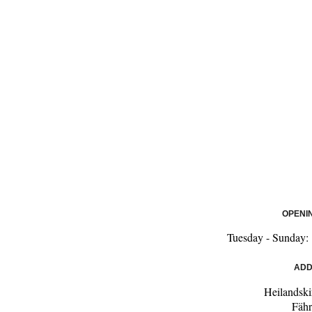
OPENI
Tuesday - Sunday:
ADD
Heilandsk
Fähr