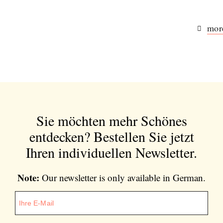
Note:
Our newsletter is only available in
German.
more
Bitte schicken Sie mir bis zum Widerruf meiner
Einwilligung den Newsletter mit Informationen zu
neuen Beiträgen. Die
Datenschutzerklärung
habe ich
zur Kenntnis genommen und akzeptiere diese.
Sie möchten mehr Schönes
SENDEN
entdecken?
Bestellen Sie jetzt
Ihren individuellen Newsletter.
Note:
Our newsletter is only available in German.