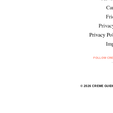
Car
Fri
Privac
Privacy Pol
Imp
FOLLOW CRE
© 2026 CREME GUID