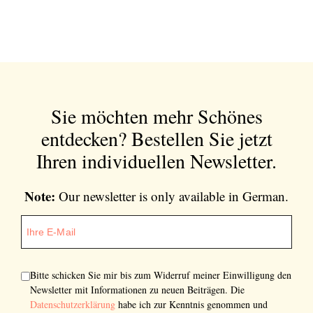
Newsletter
Would you like to discover more beautiful
things? Subscribe to our newsletter now.
Sie möchten mehr Schönes
entdecken?
Bestellen Sie jetzt
Note:
Our newsletter is only available in
Ihren individuellen Newsletter.
German.
Note:
Our newsletter is only available in German.
Bitte schicken Sie mir bis zum Widerruf meiner
Einwilligung den Newsletter mit Informationen zu
neuen Beiträgen. Die
Datenschutzerklärung
habe ich
zur Kenntnis genommen und akzeptiere diese.
Bitte schicken Sie mir bis zum Widerruf meiner Einwilligung den
Newsletter mit Informationen zu neuen Beiträgen. Die
Datenschutzerklärung
habe ich zur Kenntnis genommen und
SENDEN