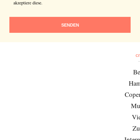
akzeptiere diese.
SENDEN
CI
Be
Ham
Cope
Mu
Vi
Zu
Intern