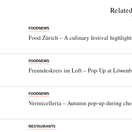
Related
FOODNEWS
Food Zürich – A culinary festival highlight
Newsletter
FOODNEWS
Would you like to discover more beautiful
Freundeskreis im Loft – Pop-Up at Löwenb
things? Subscribe to our newsletter now.
Note:
Our newsletter is only available in
FOODNEWS
German.
Vermicelleria – Autumn pop-up during che
Bitte schicken Sie mir bis zum Widerruf meiner
RESTAURANTS