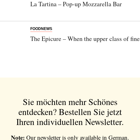
Einwilligung den Newsletter mit Informationen zu
La Tartina – Pop-up Mozzarella Bar
neuen Beiträgen. Die
Datenschutzerklärung
habe ich
zur Kenntnis genommen und akzeptiere diese.
FOODNEWS
SENDEN
The Epicure – When the upper class of fin
Sie möchten mehr Schönes
entdecken?
Bestellen Sie jetzt
Ihren individuellen Newsletter.
Note:
Our newsletter is only available in German.