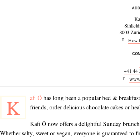
ADD
Ka
Sihlfeld
8003 Zuric
How t
CON
+41 44 
www.
afi Ö
has long been a popular bed & breakfast 
K
friends, order delicious chocolate cakes or h
Kafi Ö now offers a delightful Sunday brunch,
Whether salty, sweet or vegan, everyone is guaranteed to fi