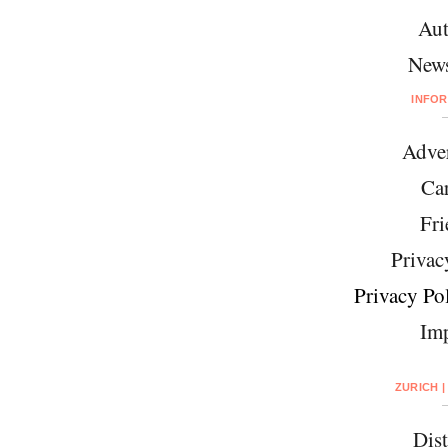
Aut
News
INFO
Adver
Car
Fri
Privac
Privacy Pol
Imp
ZURICH |
Dist