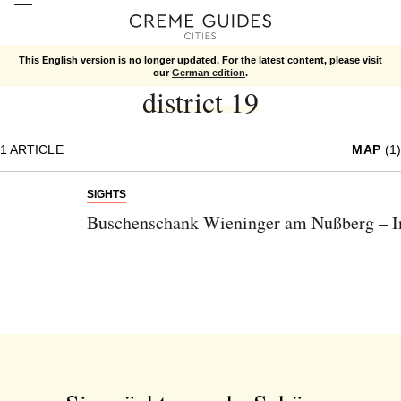
This English version is no longer updated. For the latest content, please visit
Vienna
district 19
our
German edition
.
district 19
1
ARTICLE
MAP
(1)
SIGHTS
Buschenschank Wieninger am Nußberg – In