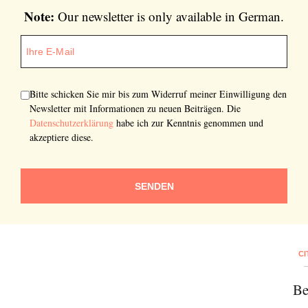
Note:
Our newsletter is only available in German.
Bitte schicken Sie mir bis zum Widerruf meiner Einwilligung den
Newsletter mit Informationen zu neuen Beiträgen. Die
Newsletter
Datenschutzerklärung
habe ich zur Kenntnis genommen und
akzeptiere diese.
Would you like to discover more beautiful
things? Subscribe to our newsletter now.
SENDEN
Note:
Our newsletter is only available in
German.
CI
Be
Bitte schicken Sie mir bis zum Widerruf meiner
Einwilligung den Newsletter mit Informationen zu