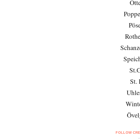
Ott
Poppe
Pöse
Roth
Schanze
Speich
St.
St. 
Uhle
Wint
Övel
FOLLOW CRE