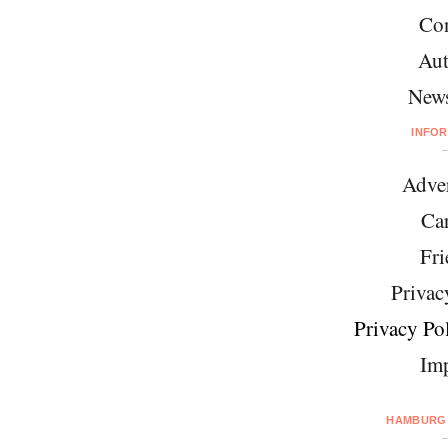
Con
Aut
News
INFO
Adver
Car
Fri
Privac
Privacy Pol
Imp
HAMBURG 