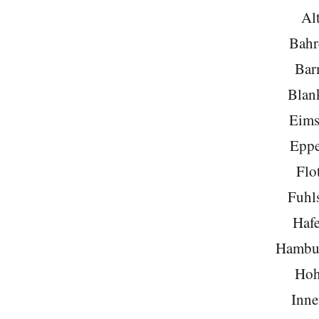
Al
Bahr
Bar
Blan
Eims
Eppe
Flo
Fuhls
Hafe
Hambu
Hoh
Inne