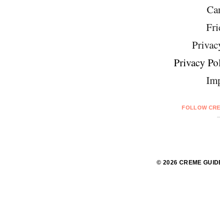
Car
Fri
Privac
Privacy Pol
Imp
FOLLOW CRE
© 2026 CREME GUID