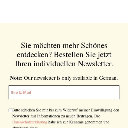
Sie möchten mehr Schönes
entdecken?
Bestellen Sie jetzt
Ihren individuellen Newsletter.
Note:
Our newsletter is only available in German.
Newsletter
Would you like to discover more beautiful
things? Subscribe to our newsletter now.
Bitte schicken Sie mir bis zum Widerruf meiner Einwilligung den
Newsletter mit Informationen zu neuen Beiträgen. Die
Note:
Our newsletter is only available in
Datenschutzerklärung
habe ich zur Kenntnis genommen und
German.
akzeptiere diese.