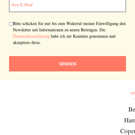
Bitte schicken Sie mir bis zum Widerruf meiner Einwilligung den
Newsletter mit Informationen zu neuen Beiträgen. Die
Datenschutzerklärung
habe ich zur Kenntnis genommen und
akzeptiere diese.
SENDEN
CI
Be
Newsletter
Ham
Would you like to discover more beautiful
Cope
things? Subscribe to our newsletter now.