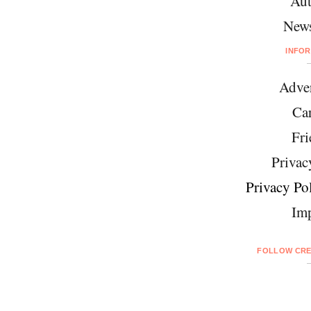
Aut
News
INFO
Adver
Car
Fri
Privac
Privacy Pol
Imp
FOLLOW CRE