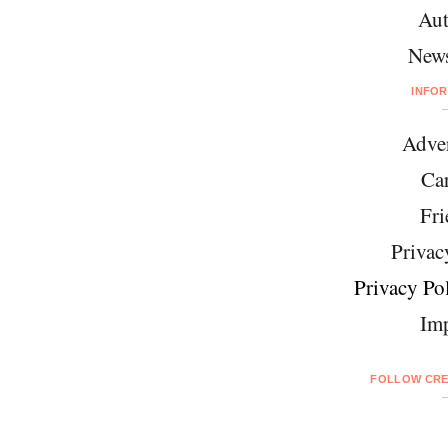
Aut
News
INFO
Adver
Car
Fri
Privac
Privacy Pol
Imp
FOLLOW CRE