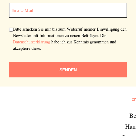
Bitte schicken Sie mir bis zum Widerruf meiner Einwilligung den
Newsletter mit Informationen zu neuen Beiträgen. Die
Datenschutzerklärung
habe ich zur Kenntnis genommen und
akzeptiere diese.
SENDEN
CI
Be
Newsletter
Ham
Would you like to discover more beautiful
things? Subscribe to our newsletter now.