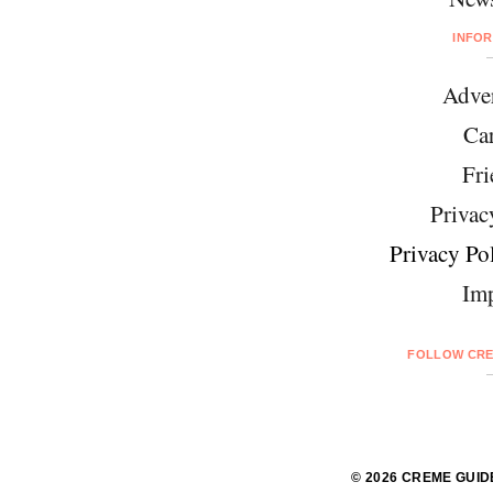
INFO
Adver
Car
Fri
Privac
Privacy Pol
Imp
FOLLOW CRE
© 2026 CREME GUID