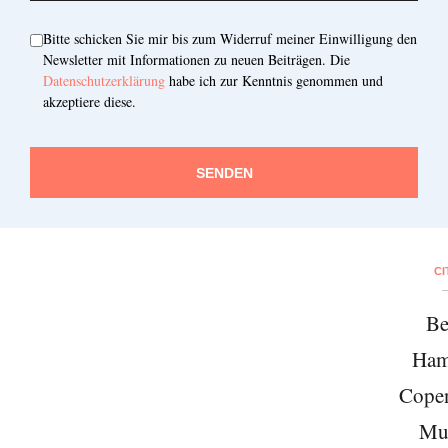
Note:
Our newsletter is only available in
Bitte schicken Sie mir bis zum Widerruf meiner Einwilligung den
German.
Newsletter mit Informationen zu neuen Beiträgen. Die
Datenschutzerklärung
habe ich zur Kenntnis genommen und
akzeptiere diese.
Bitte schicken Sie mir bis zum Widerruf meiner
Einwilligung den Newsletter mit Informationen zu
SENDEN
neuen Beiträgen. Die
Datenschutzerklärung
habe ich
zur Kenntnis genommen und akzeptiere diese.
SENDEN
CI
Be
Ham
Cope
Mu