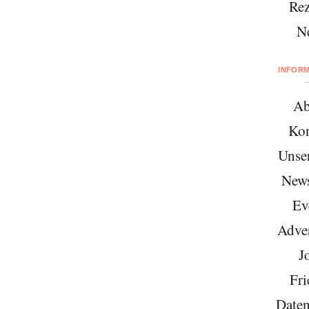
Rez
N
INFOR
Ab
Kon
Unse
News
Ev
Adver
J
Fri
Daten