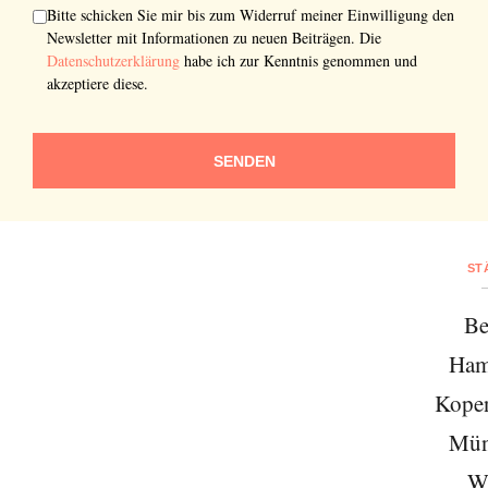
Bitte schicken Sie mir bis zum Widerruf meiner Einwilligung den
Newsletter mit Informationen zu neuen Beiträgen. Die
Datenschutzerklärung
habe ich zur Kenntnis genommen und
akzeptiere diese.
SENDEN
ST
Be
Ham
Kope
Mün
W